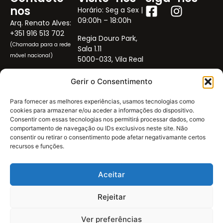
nos
Horário: Seg a Sex |
09:00h – 18:00h
Arq. Renato Alves:
+351 916 513 702
Regia Douro Park,
(Chamada para a rede
Sala 1.11
móvel nacional)
5000-033, Vila Real
José Alves:
+351 911
Gerir o Consentimento
008 765
(Chamada para a rede
Para fornecer as melhores experiências, usamos tecnologias como
móvel nacional)
cookies para armazenar e/ou aceder a informações do dispositivo.
Consentir com essas tecnologias nos permitirá processar dados, como
geral@ardosia-
comportamento de navegação ou IDs exclusivos neste site. Não
real.com
consentir ou retirar o consentimento pode afetar negativamante certos
arquitetura@ardosia-
recursos e funções.
real.com
Aceitar
Rejeitar
Livro de Reclamações
Política de Privacidade
Ver preferências