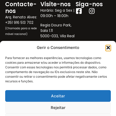
Contacte-
Visite-nos
Siga-nos
nos
Horário: Seg a Sex |
09:00h – 18:00h
Arq. Renato Alves:
+351 916 513 702
Regia Douro Park,
(Chamada para a rede
Sala 1.11
móvel nacional)
5000-033, Vila Real
José Alves:
+351 911
Gerir o Consentimento
008 765
(Chamada para a rede
Para fornecer as melhores experiências, usamos tecnologias como
móvel nacional)
cookies para armazenar e/ou aceder a informações do dispositivo.
Consentir com essas tecnologias nos permitirá processar dados, como
geral@ardosia-
comportamento de navegação ou IDs exclusivos neste site. Não
real.com
consentir ou retirar o consentimento pode afetar negativamante certos
arquitetura@ardosia-
recursos e funções.
real.com
Aceitar
Rejeitar
Livro de Reclamações