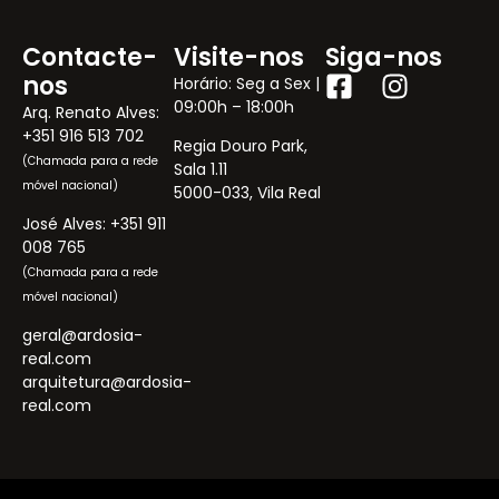
Contacte-
Visite-nos
Siga-nos
nos
Horário: Seg a Sex |
09:00h – 18:00h
Arq. Renato Alves:
+351 916 513 702
Regia Douro Park,
(Chamada para a rede
Sala 1.11
móvel nacional)
5000-033, Vila Real
José Alves:
+351 911
008 765
(Chamada para a rede
móvel nacional)
geral@ardosia-
real.com
arquitetura@ardosia-
real.com